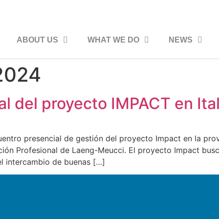
ABOUT US
WHAT WE DO
NEWS
 2024
l del proyecto IMPACT en Ital
uentro presencial de gestión del proyecto Impact en la prov
ación Profesional de Laeng-Meucci. El proyecto Impact busc
el intercambio de buenas […]