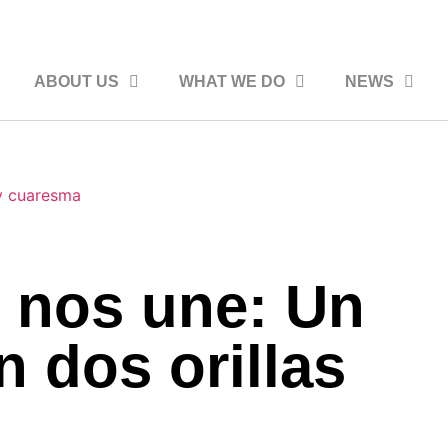
ABOUT US
WHAT WE DO
NEWS
 nos une: Un
n dos orillas