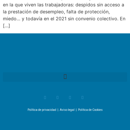
en la que viven las trabajadoras: despidos sin acceso a
la prestación de desempleo, falta de protección,
miedo… y todavía en el 2021 sin convenio colectivo. En
[…]
Política de privacidad
|.
Aviso legal
|.
Política de Cookies