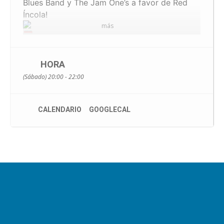
Blues Band y The Jam One’s a favor de Red
Íncola!
más
20 enero en Sala Borja.
Compra tus entras onlie en
HORA
https://entradium.com/…/concierto-
(Sábado) 20:00 - 22:00
mesetarios-blues-band…
En Red Íncola (C/Olmo, 63, preguntar por
Laura)
CALENDARIO
GOOGLECAL
En United Cultures Language School (c/ de la
Vida, barrio Girón) y
Bico Records (c/
Empecinado, 5)
Precio solidario: 5€
¡Difunde este super evento en tus grupos!