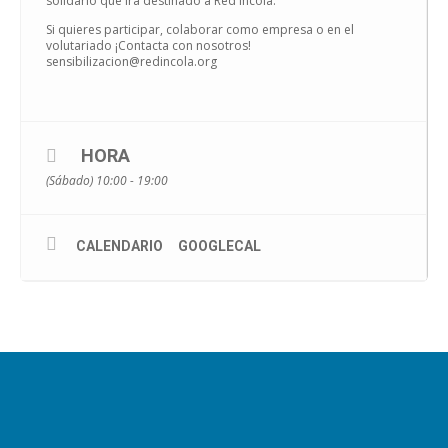
solidario que irá destinado a Red Íncola.
Si quieres participar, colaborar como empresa o en el
volutariado ¡Contacta con nosotros!
sensibilizacion@redincola.org
HORA
(Sábado) 10:00 - 19:00
CALENDARIO
GOOGLECAL