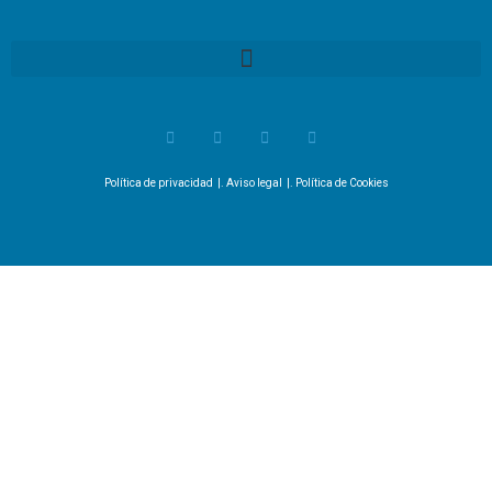
Migraciones y Movilidad Humana
Red Migrantes con Derechos
Política de privacidad
|.
Aviso legal
|.
Política de Cookies