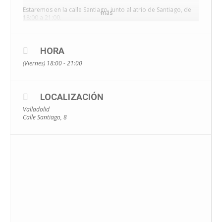
Estaremos en la calle Santiago, junto al atrio de Santiago, de
más
18:00 a 21:00.
El precio del clavel es 1 euro y l
a recaudación se destinará al
proyecto «Rumbo joven».
HORA
¡Este San Valentín, sorprende con un regalo y colabora
con la interculturalidad!
(Viernes) 18:00 - 21:00
LOCALIZACIÓN
Valladolid
Calle Santiago, 8