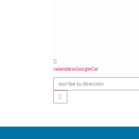
calendario
GoogleCal