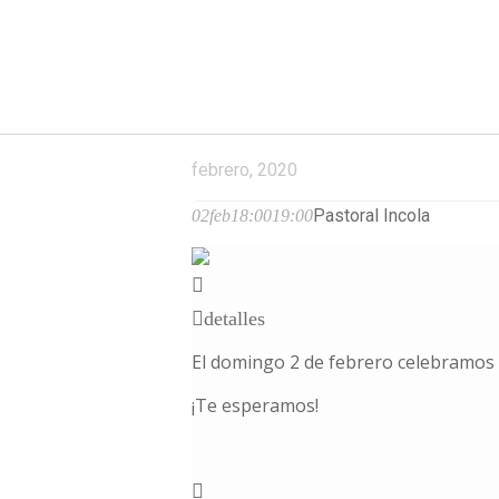
febrero, 2020
Pastoral Incola
02
feb
18:00
19:00
detalles
El domingo 2 de febrero celebramos la
¡Te esperamos!