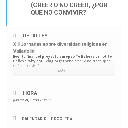
(CREER O NO CREER, ¿POR
QUÉ NO CONVIVIR?
DETALLES
XIII Jornadas sobre diversidad religiosa en
Valladolid
Evento final del proyecto europeo To Believe or not To
Believe, why not living together?
(creer o no creer, ¿por
qué no convivir?
más
Un espacio donde se compartirán los resultados y buenas
prácticas del proyecto y presentaremos el manual de
herramientas «toolkit». Una oportunidad para conocer
nuevos métodos de acercarse al diálogo y la diversidad de
HORA
convicciones con jóvenes.
(Miércoles) 17:00 - 18:30
15 de noviembre
CALENDARIO
GOOGLECAL
17:00