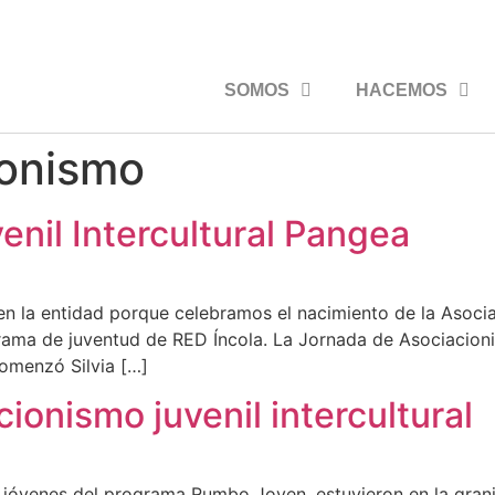
SOMOS
HACEMOS
ionismo
enil Intercultural Pangea
en la entidad porque celebramos el nacimiento de la Asociac
rama de juventud de RED Íncola. La Jornada de Asociacionis
Comenzó Silvia […]
cionismo juvenil intercultural
10 jóvenes del programa Rumbo Joven, estuvieron en la granj