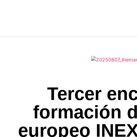
Tercer en
formación d
europeo INEX