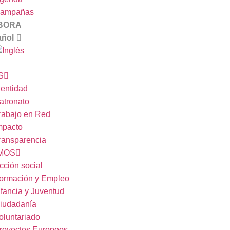
ampañas
BORA
S
dentidad
atronato
rabajo en Red
mpacto
ransparencia
MOS
cción social
ormación y Empleo
nfancia y Juventud
iudadanía
oluntariado
royectos Europeos