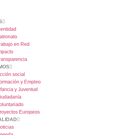
S
dentidad
atronato
rabajo en Red
mpacto
ransparencia
MOS
cción social
ormación y Empleo
nfancia y Juventud
iudadanía
oluntariado
royectos Europeos
ALIDAD
oticias
genda