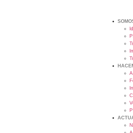
SOMO
I
P
T
I
T
HACE
A
F
I
C
V
P
ACTU
N
A