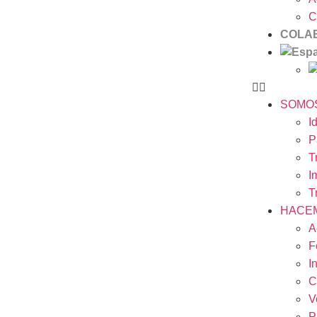
C
COLA
SOMO
I
P
T
I
T
HACE
A
F
I
C
V
P