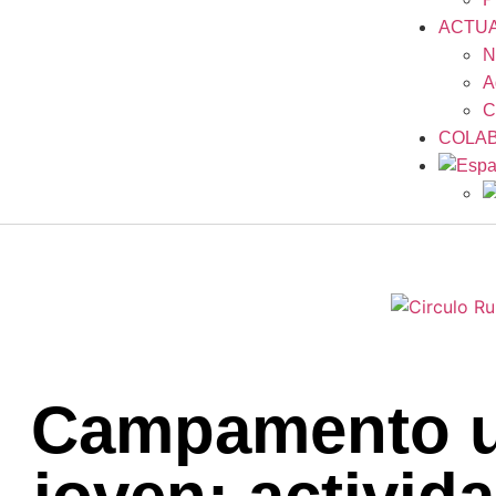
ACTUA
N
A
C
COLA
Campamento 