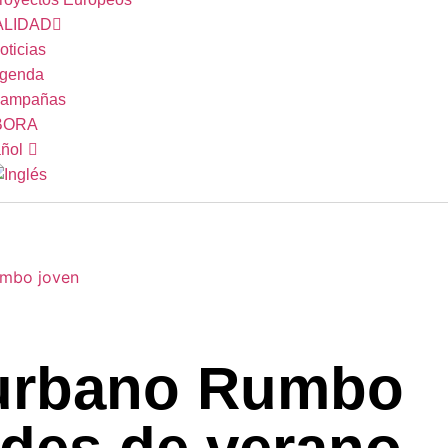
LIDAD
oticias
genda
ampañas
BORA
urbano Rumbo