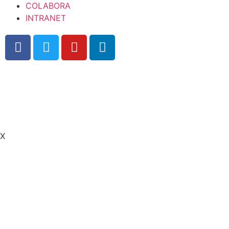
COLABORA
INTRANET
Política de privacidad
|.
Aviso legal
|.
Política de
Cookies
X