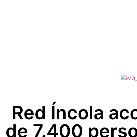
Red Íncola a
de 7.400 pers